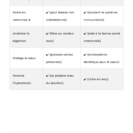
Riche en
✔️ (pour booster ton
✔️ (soutient le système
vitamines B
métabolisme)
immunitaire)
Améliore la
✔️ (fibre au rendez-
✔️ (aide à la bonne santé
digestion
vous)
intestinale)
✔️ (graisses saines
✔️ (antioxydants
Protège le cœur
présentes)
bénéfique pour le cœur)
Favorise
✔️ (se prépare avec
✔️ (riche en eau)
l’hydratation
du bouillon)