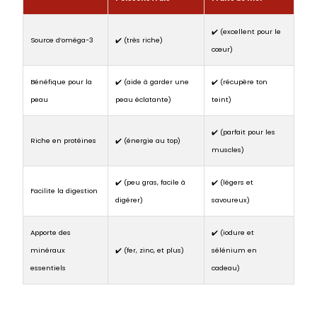
✔️ (excellent pour le
Source d’oméga-3
✔️ (très riche)
cœur)
Bénéfique pour la
✔️ (aide à garder une
✔️ (récupère ton
peau
peau éclatante)
teint)
✔️ (parfait pour les
Riche en protéines
✔️ (énergie au top)
muscles)
✔️ (peu gras, facile à
✔️ (légers et
Facilite la digestion
digérer)
savoureux)
Apporte des
✔️ (iodure et
minéraux
✔️ (fer, zinc, et plus)
sélénium en
essentiels
cadeau)