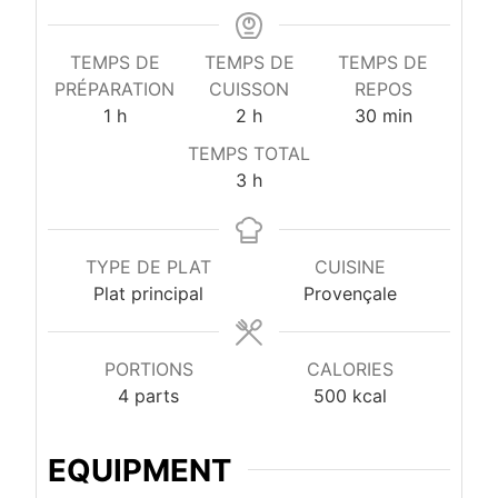
TEMPS DE
TEMPS DE
TEMPS DE
PRÉPARATION
CUISSON
REPOS
heure
heures
minutes
1
h
2
h
30
min
TEMPS TOTAL
heures
3
h
TYPE DE PLAT
CUISINE
Plat principal
Provençale
PORTIONS
CALORIES
4
parts
500
kcal
EQUIPMENT