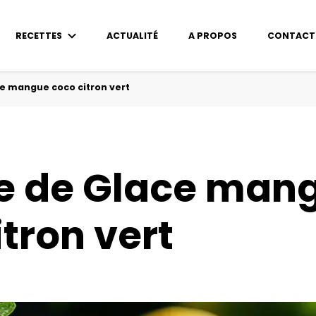
RECETTES
ACTUALITÉ
A PROPOS
CONTACT
e mangue coco citron vert
e de Glace man
tron vert