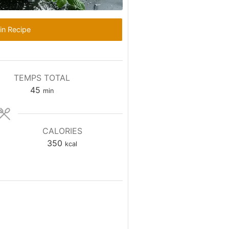
in Recipe
TEMPS TOTAL
minutes
45
min
CALORIES
350
kcal