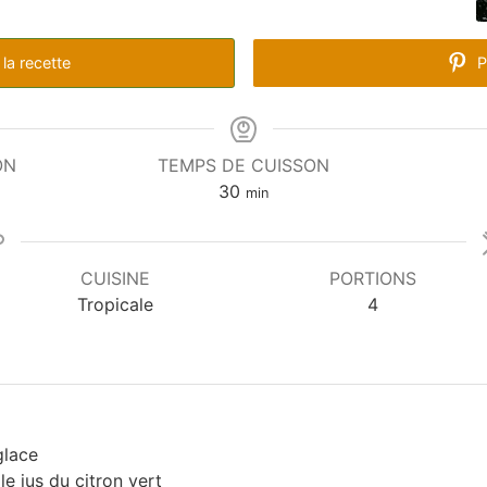
la recette
P
ON
TEMPS DE CUISSON
minutes
30
min
CUISINE
PORTIONS
Tropicale
4
glace
le jus du citron vert