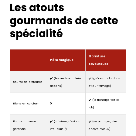
Les atouts
gourmands de cette
spécialité
Garniture
Pâte magique
savoureuse
✔️ (les œufs en plein
✔️ (grâce aux lardons
Source de protéines
dedans)
et au fromage)
✔️ (le fromage fait le
Riche en calcium
❌
job)
Bonne humeur
✔️ (cuisiner, c’est un
✔️ (se partager, c’est
garantie
vrai plaisir)
encore mieux)