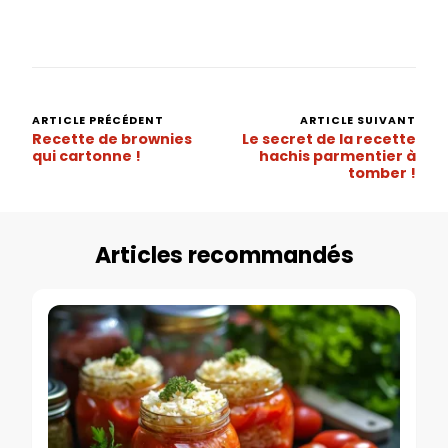
ARTICLE PRÉCÉDENT
ARTICLE SUIVANT
Navigation
Recette de brownies
Le secret de la recette
d’article
qui cartonne !
hachis parmentier à
tomber !
Articles recommandés