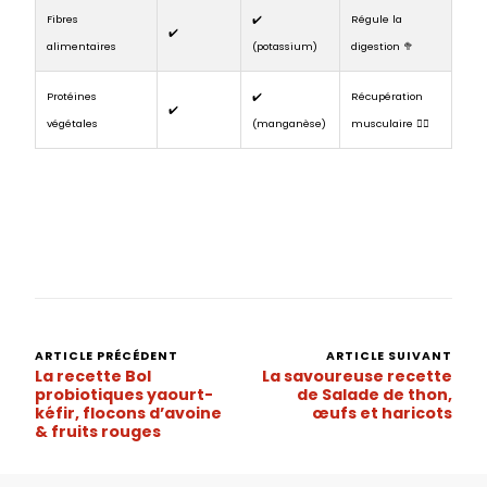
Fibres
✔️
Régule la
✔️
alimentaires
(potassium)
digestion 🥦
Protéines
✔️
Récupération
✔️
végétales
(manganèse)
musculaire 🏋️‍♂️
ARTICLE PRÉCÉDENT
ARTICLE SUIVANT
Navigation
La recette Bol
La savoureuse recette
d’article
probiotiques yaourt-
de Salade de thon,
kéfir, flocons d’avoine
œufs et haricots
& fruits rouges