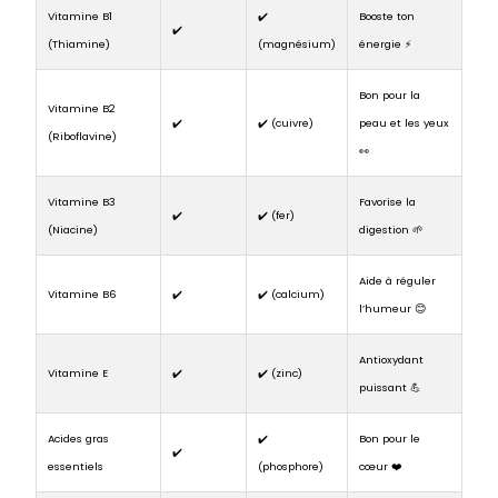
Vitamine B1
✔️
Booste ton
✔️
(Thiamine)
(magnésium)
énergie ⚡
Bon pour la
Vitamine B2
✔️
✔️ (cuivre)
peau et les yeux
(Riboflavine)
👀
Vitamine B3
Favorise la
✔️
✔️ (fer)
(Niacine)
digestion 🌱
Aide à réguler
Vitamine B6
✔️
✔️ (calcium)
l’humeur 😊
Antioxydant
Vitamine E
✔️
✔️ (zinc)
puissant 💪
Acides gras
✔️
Bon pour le
✔️
essentiels
(phosphore)
cœur ❤️