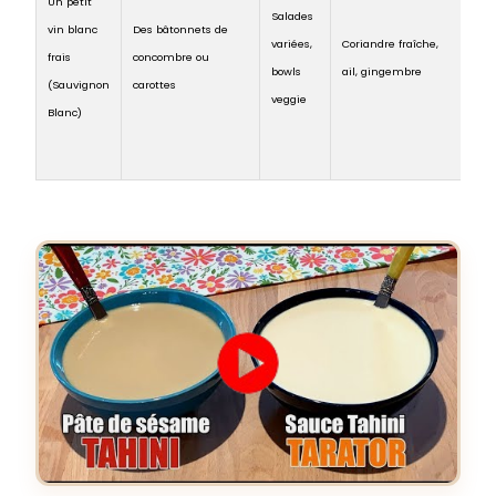
Un petit
Ajo
Salades
vin blanc
Des bâtonnets de
yao
variées,
Coriandre fraîche,
frais
concombre ou
pou
bowls
ail, gingembre
(Sauvignon
carottes
sau
veggie
Blanc)
exp