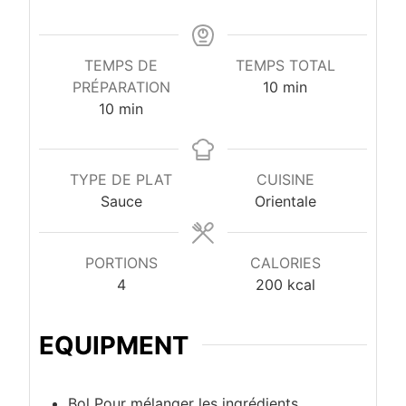
TEMPS DE
TEMPS TOTAL
minutes
PRÉPARATION
10
min
minutes
10
min
TYPE DE PLAT
CUISINE
Sauce
Orientale
PORTIONS
CALORIES
4
200
kcal
EQUIPMENT
Bol
Pour mélanger les ingrédients