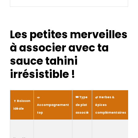
Les petites merveilles
à associer avec ta
sauce tahini
irrésistible !
🥗
🍽️ Type
🌿 Herbes &
⚡
🍷 Boisson
Accompagnement
de plat
épices
Var
idéale
top
associé
complémentaires
rap