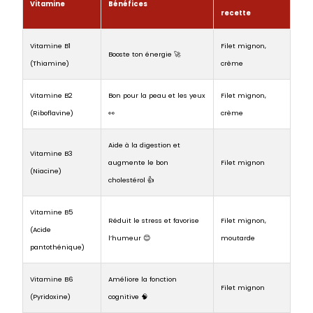
Vitamine
Bénéfices
recette
Vitamine B1
Filet mignon,
Booste ton énergie 🚀
(Thiamine)
crème
Vitamine B2
Bon pour la peau et les yeux
Filet mignon,
(Riboflavine)
👀
crème
Aide à la digestion et
Vitamine B3
augmente le bon
Filet mignon
(Niacine)
cholestérol 👍
Vitamine B5
Réduit le stress et favorise
Filet mignon,
(Acide
l’humeur 😊
moutarde
pantothénique)
Vitamine B6
Améliore la fonction
Filet mignon
(Pyridoxine)
cognitive 🧠