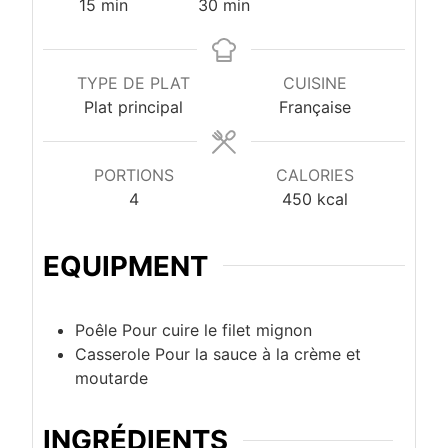
minutes
minutes
15
min
30
min
TYPE DE PLAT
CUISINE
Plat principal
Française
PORTIONS
CALORIES
4
450
kcal
EQUIPMENT
Poêle
Pour cuire le filet mignon
Casserole
Pour la sauce à la crème et
moutarde
INGRÉDIENTS