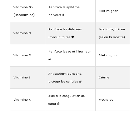
Vitamine B12
Renforce le système
Filet mignon
(Cobalamine)
nerveux 🔋
Renforce les défenses
Moutarde, crème
Vitamine C
immunitaires 🛡️
(selon la recette)
Renforce les os et l’humeur
Vitamine D
Filet mignon
☀️
Antioxydant puissant,
Vitamine E
Crème
protège les cellules 🌿
Aide à la coagulation du
Vitamine K
Moutarde
sang 🩸