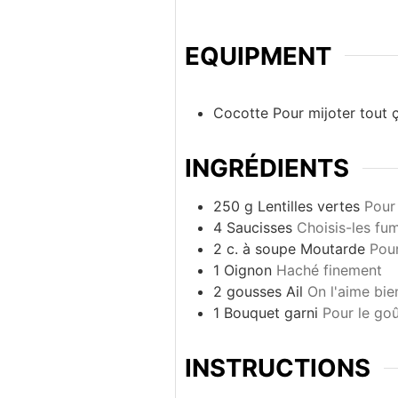
EQUIPMENT
Cocotte
Pour mijoter tout ç
INGRÉDIENTS
250
g
Lentilles vertes
Pour 
4
Saucisses
Choisis-les fum
2
c. à soupe
Moutarde
Pour
1
Oignon
Haché finement
2
gousses
Ail
On l'aime bie
1
Bouquet garni
Pour le go
INSTRUCTIONS