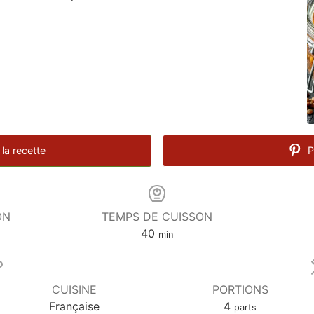
la recette
P
ON
TEMPS DE CUISSON
minutes
40
min
CUISINE
PORTIONS
Française
4
parts