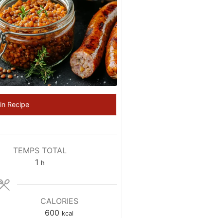
in Recipe
TEMPS TOTAL
heure
1
h
CALORIES
600
kcal