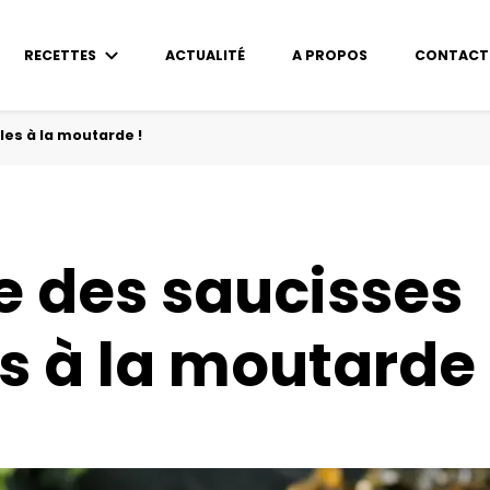
RECETTES
ACTUALITÉ
A PROPOS
CONTACT
les à la moutarde !
e des saucisses
es à la moutarde 