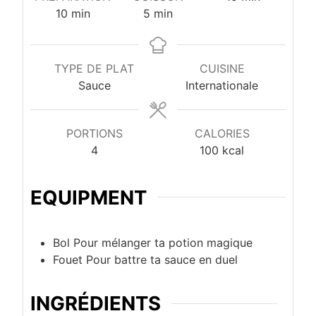
minutes
minutes
10
min
5
min
TYPE DE PLAT
CUISINE
Sauce
Internationale
PORTIONS
CALORIES
4
100
kcal
EQUIPMENT
Bol
Pour mélanger ta potion magique
Fouet
Pour battre ta sauce en duel
INGRÉDIENTS