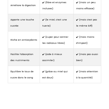
✔️ (fibre et enzymes
✔️ (mais un peu
Améliore la digestion
incluses)
moins efficace)
Apporte une touche
✔️ (le miel, c’est une
✔️ (mais c’est pas
sucrée
tuerie)
le même kiff)
✔️ (super pour contrer
✔️ (mais moins
Riche en antioxydants
les radicaux libres)
d’impact)
Facilite l’absorption
✔️ (aide à mieux
✔️ (mais pas aussi
des nutriments
assimiler)
bien)
Équilibre le taux de
✔️ (grâce au miel qui
✔️ (mais attention
sucre dans le sang
est doux)
à la quantité)