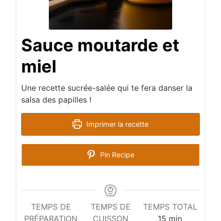
Sauce moutarde et
miel​
Une recette sucrée-salée qui te fera danser la
salsa des papilles !
Imprimer la recette
Pin Recipe
TEMPS DE
TEMPS DE
TEMPS TOTAL
minutes
PRÉPARATION
CUISSON
15
min