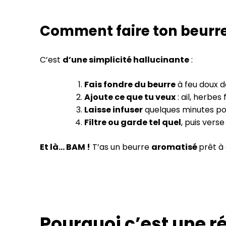
Comment faire ton beurre
C’est
d’une simplicité hallucinante
:
Fais fondre du beurre
à feu doux d
Ajoute ce que tu veux
: ail, herbes
Laisse infuser
quelques minutes pou
Filtre ou garde tel quel
, puis vers
Et là… BAM !
T’as un beurre
aromatisé
prêt à
Pourquoi c’est une ré