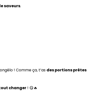
de saveurs
.
congélo ! Comme ça, t’as
des portions prêtes
tout changer
! 😋🔥