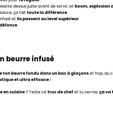
isette dessus juste avant de servir, et
boom, explosion 
 sauce, ça fait
toute la différence
.
 infusé et
ils passent au level supérieur
.
 défonce
.
n beurre infusé
e ton beurre fondu dans un bac à glaçons
et hop, au 
atique et ultra efficace
!
e en cuisine
? Teste ce
truc de chef
et tu verras,
ça va 