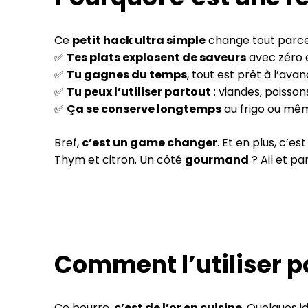
Ce
petit hack ultra simple
change tout parce
✅
Tes plats explosent de saveurs
avec zéro e
✅
Tu gagnes du temps
, tout est prêt à l’avan
✅
Tu peux l’utiliser partout
: viandes, poisson
✅
Ça se conserve longtemps
au frigo ou mêm
Bref,
c’est un game changer
. Et en plus, c’es
Thym et citron. Un côté
gourmand
? Ail et p
Comment l’utiliser p
Ce beurre,
c’est de l’or en cuisine
. Quelques 