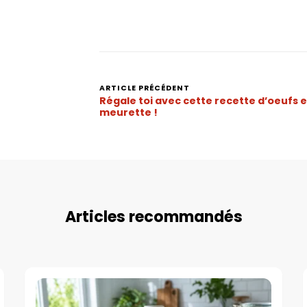
ARTICLE PRÉCÉDENT
Navigation
Régale toi avec cette recette d’oeufs 
d’article
meurette !
Articles recommandés