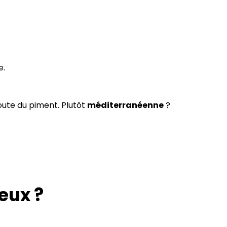
e.
oute du piment. Plutôt
méditerranéenne
?
eux ?