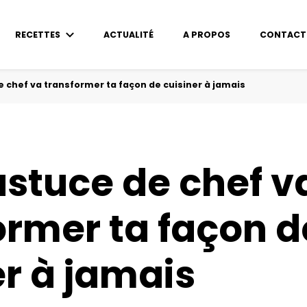
RECETTES
ACTUALITÉ
A PROPOS
CONTACT
e chef va transformer ta façon de cuisiner à jamais
astuce de chef v
ormer ta façon d
er à jamais